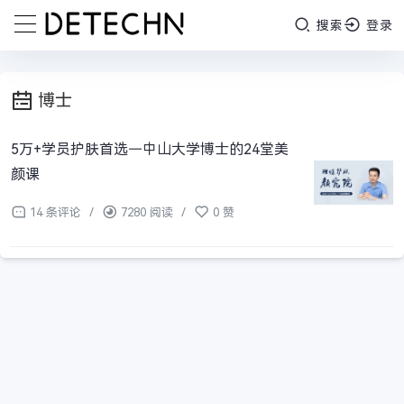
搜索
登录
博士
5万+学员护肤首选—中山大学博士的24堂美
颜课
14 条评论
/
7280 阅读
/
0 赞