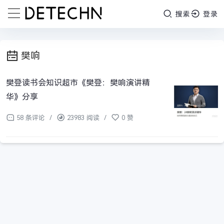
搜索
登录
樊响
樊登读书会知识超市《樊登：樊响演讲精
华》分享
58 条评论
/
23983 阅读
/
0 赞