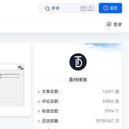
K
留言
搜索
登录
惪特博客
文章总数：
16591 篇
评论总数：
53860 条
标签总数：
9994 个
总浏览量：
35185467 次