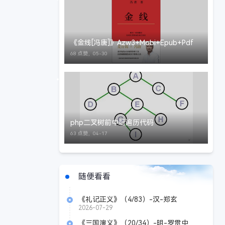
《金线[冯唐]》Azw3+Mobi+Epub+Pdf
68 点赞，
05-30
php二叉树前中后遍历代码
63 点赞，
04-17
随便看看
《礼记正义》（4/83）-汉-郑玄
2026-07-29
《三国演义》（20/34）-明-罗贯中