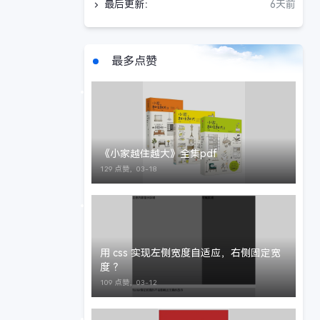
最后更新：
6天前
最多点赞
《小家越住越大》全集pdf
129 点赞，
03-18
用 css 实现左侧宽度自适应，右侧固定宽
度 ？
109 点赞，
03-12