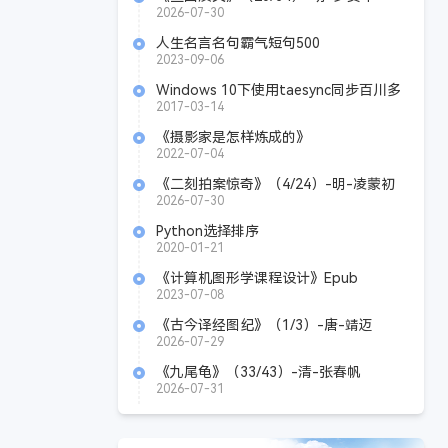
2026-07-30
人生名言名句霸气短句500
2023-09-06
Windows 10下使用taesync同步百川多
媒体教程
2017-03-14
《摄影家是怎样炼成的》
mobi+azw3+epub
2022-07-04
《二刻拍案惊奇》（4/24）-明-凌蒙初
2026-07-30
Python选择排序
2020-01-21
《计算机图形学课程设计》Epub
2023-07-08
《古今译经图纪》（1/3）-唐-靖迈
2026-07-29
《九尾龟》（33/43）-清-张春帆
2026-07-31