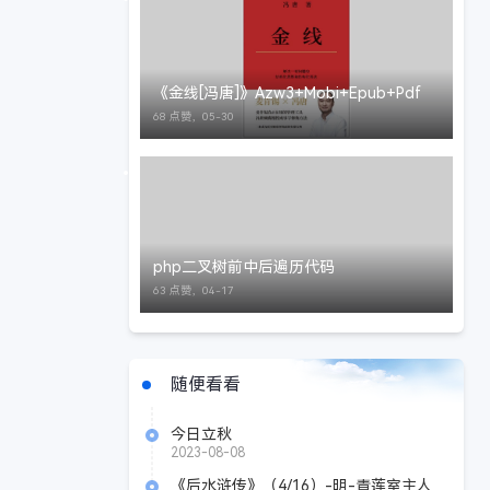
《金线[冯唐]》Azw3+Mobi+Epub+Pdf
68 点赞，
05-30
php二叉树前中后遍历代码
63 点赞，
04-17
随便看看
今日立秋
2023-08-08
《后水浒传》（4/16）-明-青莲室主人