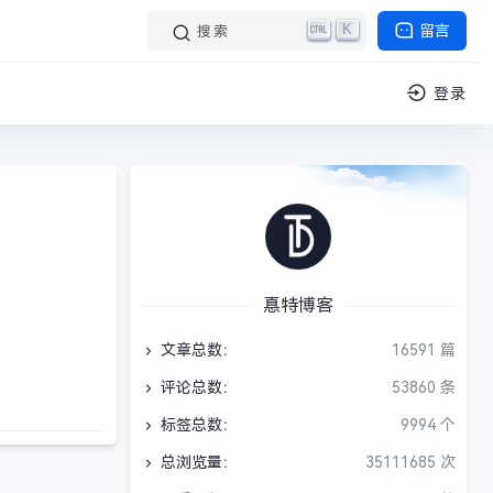
K
留言
搜索
登录
惪特博客
文章总数：
16591 篇
评论总数：
53860 条
标签总数：
9994 个
总浏览量：
35111685 次