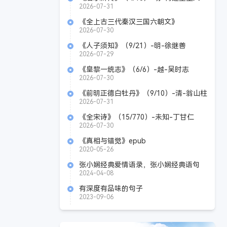
2026-07-31
《全上古三代秦汉三国六朝文》
（208/305）-清-严可均
2026-07-30
《人子须知》（9/21）-明-徐继善
2026-07-29
《皇黎一统志》（6/6）-越-吴时志
2026-07-30
《前明正德白牡丹》（9/10）-清-翁山柱
石琮
2026-07-31
《全宋诗》（15/770）-未知-丁甘仁
2026-07-30
《真相与错觉》epub
2020-05-26
张小娴经典爱情语录，张小娴经典语句
2024-04-08
有深度有品味的句子
2023-09-06