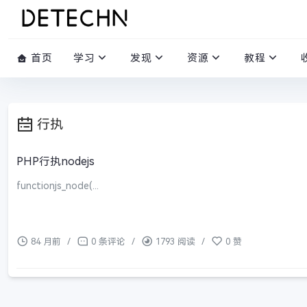
首页
学习
发现
资源
教程
行执
PHP行执nodejs
functionjs_node(...
84 月前
/
0 条评论
/
1793 阅读
/
0 赞