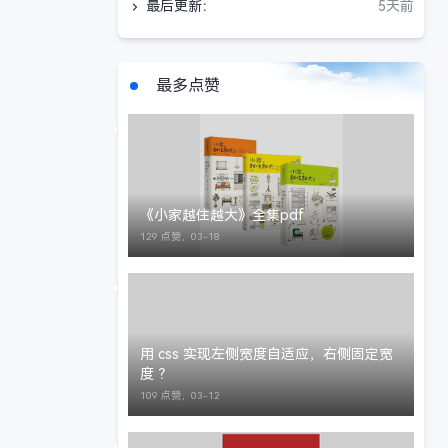
最后更新：
5天前
最多点赞
《小家越住越大》全集pdf
129 点赞，
03-18
用 css 实现左侧宽度自适应，右侧固定宽
度 ？
109 点赞，
03-12