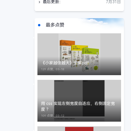
最后更新：
7月31日
最多点赞
《小家越住越大》全集pdf
129 点赞，
03-18
用 css 实现左侧宽度自适应，右侧固定宽
度 ？
109 点赞，
03-12