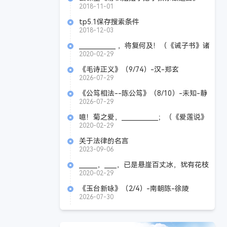
2018-11-01
tp5.1保存搜索条件
2018-12-03
____________ ，将复何及！（《诫子书》诸
葛亮）
2020-02-29
《毛诗正义》（9/74）-汉-郑玄
2026-07-29
《公笃相法--陈公笃》（8/10）-未知-静
道
2026-07-29
噫！菊之爱，____________；（《爱莲说》
周敦颐）
2020-02-29
关于法律的名言
2023-09-06
______，____，已是悬崖百丈冰，犹有花枝
俏。。（《卜算子·咏梅》毛泽东）
2020-02-29
《玉台新咏》（2/4）-南朝陈-徐陵
2026-07-30