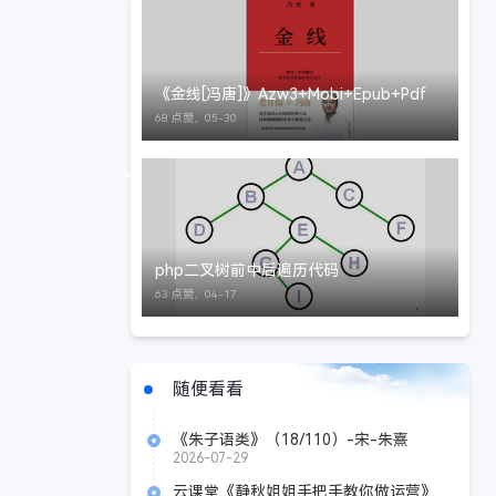
《金线[冯唐]》Azw3+Mobi+Epub+Pdf
68 点赞，
05-30
php二叉树前中后遍历代码
63 点赞，
04-17
随便看看
《朱子语类》（18/110）-宋-朱熹
2026-07-29
云课堂《静秋姐姐手把手教你做运营》