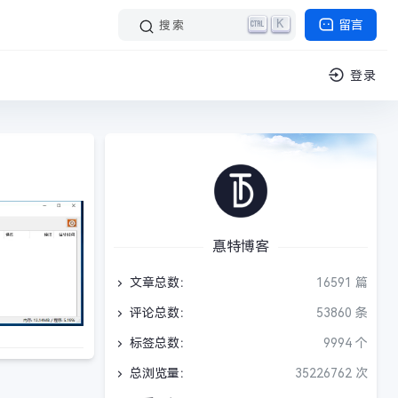
K
留言
搜索
登录
惪特博客
文章总数：
16591 篇
评论总数：
53860 条
标签总数：
9994 个
总浏览量：
35226762 次