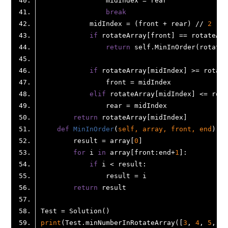
break
            midIndex = (front + rear) // 
2
if
 rotateArray[front] == rotateArr
return
if
elif
return
def
MinInOrder
(
self, array, front, end
        result = array[
0
for
 i 
in
 array[front:end+
1
if
return
print
(Test.minNumberInRotateArray([
3
, 
4
, 
5
, 
1
,