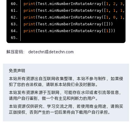
print
(Test.minNumberInRotateArray([
1
, 
2
, 
3
, 
4
,
print
(Test.minNumberInRotateArray([
1
, 
1
, 
1
, 
0
,
print
(Test.minNumberInRotateArray([
1
, 
0
, 
1
, 
1
,
print
print
(Test.minNumberInRotateArray([
1
解压密码： detechn或detechn.com
免责声明
本站所有资源出自互联网收集整理，本站不参与制作，如果侵
犯了您的合法权益，请联系本站我们会及时删除。
本站发布资源来源于互联网，可能存在水印或者引流等信息，
请用户自行鉴别，做一个有主见和判断力的用户。
本站资源仅供研究、学习交流之用，若使用商业用途，请购买
正版授权，否则产生的一切后果将由下载用户自行承担。