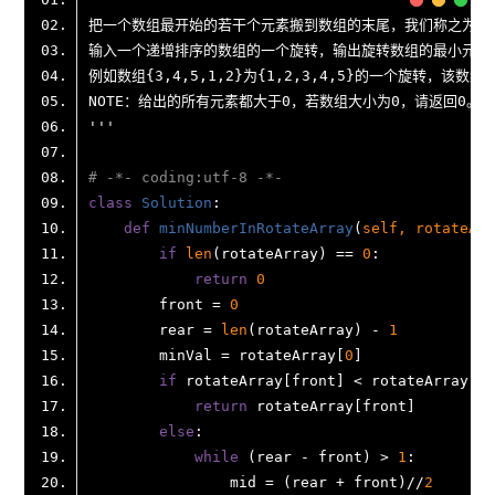
# -*- coding:utf-8 -*-
class
Solution
def
minNumberInRotateArray
(
self, rotateArr
if
len
(rotateArray) == 
0
return
0
        front = 
0
        rear = 
len
(rotateArray) - 
1
        minVal = rotateArray[
0
if
return
else
while
 (rear - front) > 
1
                mid = (rear + front)//
2