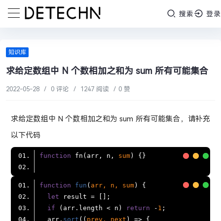
搜索
登录
知识库
求给定数组中 N 个数相加之和为 sum 所有可能集合
2022-05-28
/
0 评论
/
1247 阅读
/
0 赞
求给定数组中 N 个数相加之和为 sum 所有可能集合，请补充
以下代码
function
 fn(arr, n, 
sum
function
fun
(
arr, n, sum
let
if
 (arr.
length
 < n) 
return
 -
1
  arr.
sort
(
(
prev, next
) =>