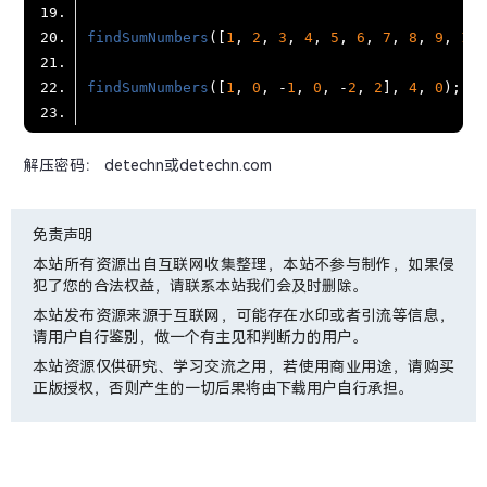
findSumNumbers
([
1
, 
2
, 
3
, 
4
, 
5
, 
6
, 
7
, 
8
, 
9
, 
10
]
findSumNumbers
([
1
, 
0
, -
1
, 
0
, -
2
, 
2
], 
4
, 
0
解压密码： detechn或detechn.com
免责声明
本站所有资源出自互联网收集整理，本站不参与制作，如果侵
犯了您的合法权益，请联系本站我们会及时删除。
本站发布资源来源于互联网，可能存在水印或者引流等信息，
请用户自行鉴别，做一个有主见和判断力的用户。
本站资源仅供研究、学习交流之用，若使用商业用途，请购买
正版授权，否则产生的一切后果将由下载用户自行承担。