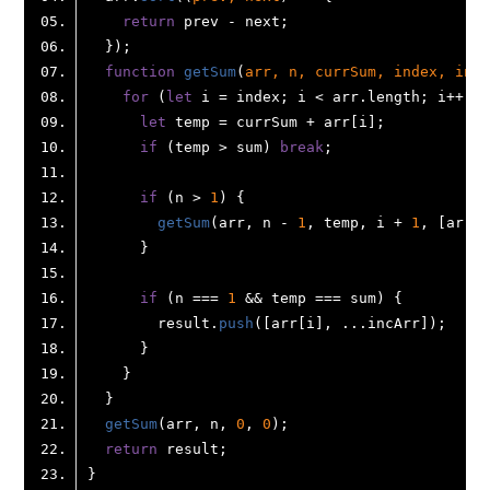
return
function
getSum
(
arr, n, currSum, index, incA
for
 (
let
 i = index; i < arr.
length
let
if
 (temp > sum) 
break
if
 (n > 
1
getSum
(arr, n - 
1
, temp, i + 
1
if
 (n === 
1
        result.
push
getSum
(arr, n, 
0
, 
0
return