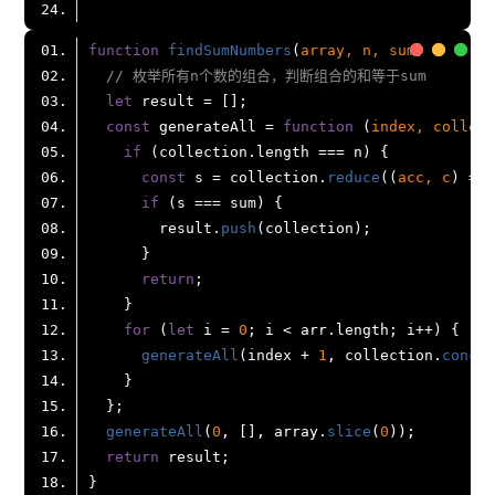
function
findSumNumbers
(
array, n, sum
// 枚举所有n个数的组合，判断组合的和等于sum
let
const
 generateAll = 
function
 (
index, collect
if
 (collection.
length
const
 s = collection.
reduce
(
(
acc, c
) =>
 
if
        result.
push
return
for
 (
let
 i = 
0
; i < arr.
length
generateAll
(index + 
1
, collection.
concat
generateAll
(
0
, [], array.
slice
(
0
return