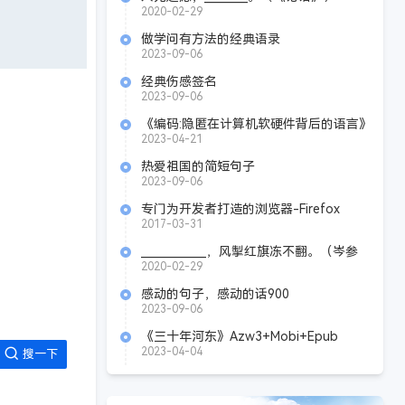
2020-02-29
做学问有方法的经典语录
2023-09-06
经典伤感签名
2023-09-06
《编码:隐匿在计算机软硬件背后的语言》
Azw3+Mobi+Epub
2023-04-21
热爱祖国的简短句子
2023-09-06
专门为开发者打造的浏览器-Firefox
Developer Edition Firefox 54.0a2
2017-03-31
____________，风掣红旗冻不翻。（岑参
《白雪歌送武判官归京》）
2020-02-29
感动的句子，感动的话900
2023-09-06
《三十年河东》Azw3+Mobi+Epub
2023-04-04
搜一下