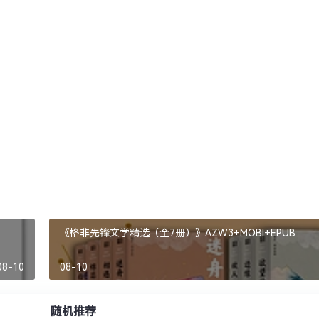
《格非先锋文学精选（全7册）》AZW3+MOBI+EPUB
08-10
08-10
随机推荐