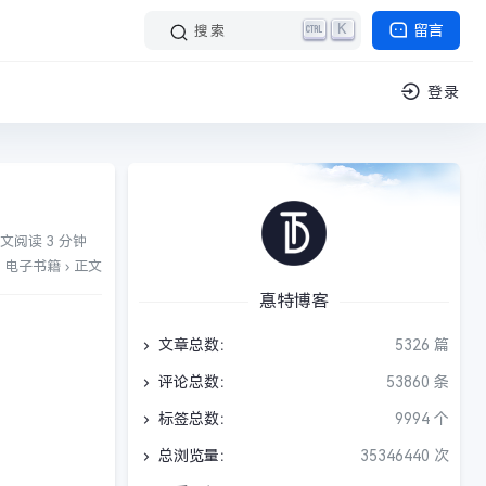
K
留言
搜索
登录
文阅读 3 分钟
电子书籍
›
正文
惪特博客
文章总数：
5326 篇
评论总数：
53860 条
标签总数：
9994 个
总浏览量：
35346440 次