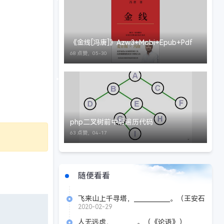
《金线[冯唐]》Azw3+Mobi+Epub+Pdf
68 点赞，
05-30
php二叉树前中后遍历代码
63 点赞，
04-17
随便看看
飞来山上千寻塔，____________。（王安石
《登飞来峰》）
2020-02-29
人无远虑，________。（《论语》）