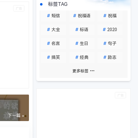
标签TAG
#
短信
#
祝福语
#
祝福
#
大全
#
标语
#
2020
#
名言
#
生日
#
句子
#
搞笑
#
经典
#
励志
更多标签
下一篇 »