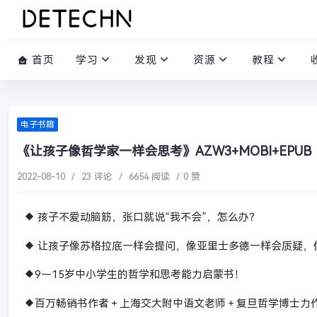
首页
学习
发现
资源
教程
电子书籍
《让孩子像哲学家一样会思考》AZW3+MOBI+EPUB
2022-08-10
/
23 评论
/
6654 阅读
/
0 赞
◆ 孩子不爱动脑筋，张口就说“我不会”，怎么办？
◆ 让孩子像苏格拉底一样会提问，像亚里士多德一样会质疑，
◆9—15岁中小学生的哲学和思考能力启蒙书！
◆百万畅销书作者＋上海交大附中语文老师＋复旦哲学博士力