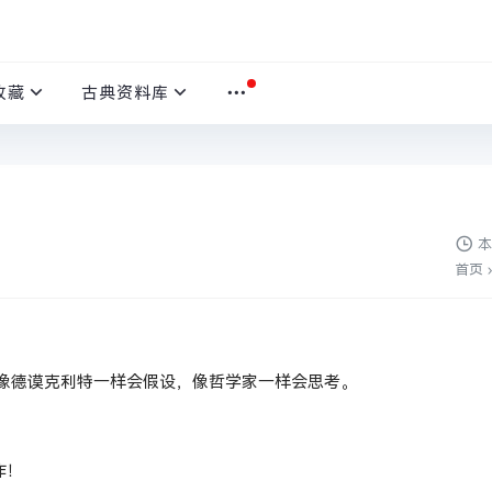
收藏
古典资料库
本
首页
›
像德谟克利特一样会假设，像哲学家一样会思考。
作！