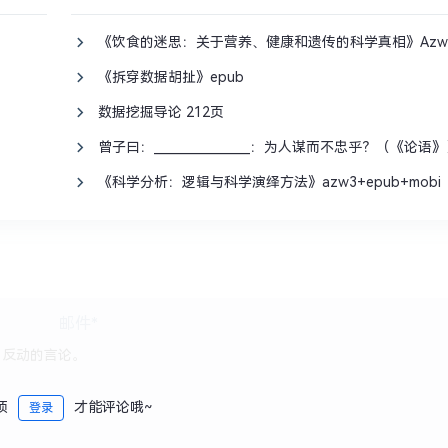
《饮食的迷思：关于营养、健康和遗传的科学真相》Azw3+M
《拆穿数据胡扯》epub
数据挖掘导论 212页
曾子曰：________________：为人谋而不忠乎？（《论语
《科学分析：逻辑与科学演绎方法》azw3+epub+mobi
须
才能评论哦~
登录