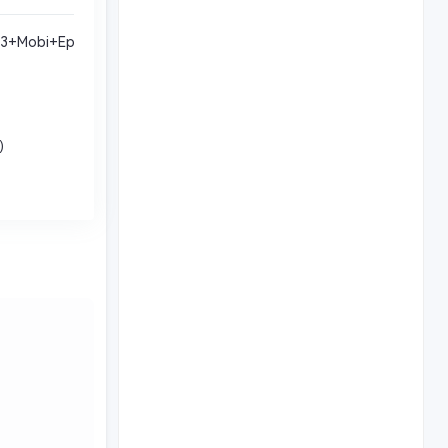
obi+Epub
》）