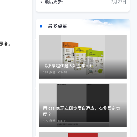
最后更新：
7月27日
最多点赞
思考。
《小家越住越大》全集pdf
129 点赞，
03-18
用 css 实现左侧宽度自适应，右侧固定宽
度 ？
109 点赞，
03-12