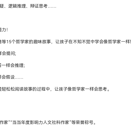
质疑、逻辑推理、辩证思考……
能力！
德等15个哲学家的趣味故事，让孩子在不知不觉中学会像哲学家一样
会提问;
诺一样会推理；
样会假设……
轻轻松松阅读故事的过程中，让孩子像哲学家一样会思考。
作家”“当当年度影响力人文社科作家”等荣誉称号。