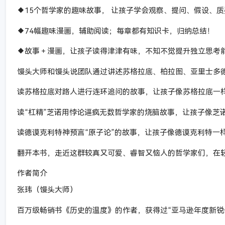
◆15个哲学家的趣味故事， 让孩子学会观察、提问、假设、
◆74幅趣味漫画，辅助阅读；每章都有知识卡，归纳总结！
◆故事＋漫画，让孩子读得津津有味，不知不觉提升独立思考
馒头大师和馒头说团队通过讲述苏格拉底、柏拉图、亚里士多
读苏格拉底对路人进行连环追问的故事，让孩子像苏格拉底一样
读“杠精”芝诺用悖论逼疯无数哲学家的烧脑故事，让孩子像芝
读德谟克利特神预言“原子论”的故事，让孩子像德谟克利特一
翻开本书，走近这群较真又可爱、睿智又恼人的哲学家们，在
作者简介
张玮（馒头大师）
百万级畅销书《历史的温度》的作者，获得过“亚马逊年度新锐