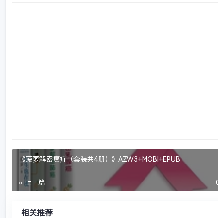
《菠萝解密癌症（套装共4册）》AZW3+MOBI+EPUB
« 上一篇
相关推荐