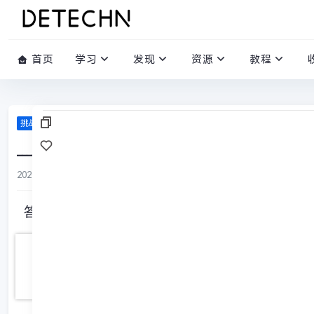
首页
学习
发现
资源
教程
挑战答题库
____________ ，病树前头万木春。（刘禹锡《酬乐
2020-02-29
/
0 评论
/
939 阅读
/
0 赞
答案: