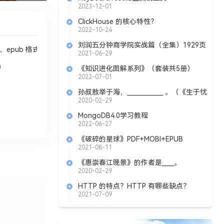
2023-12-01
ClickHouse 的核心特性？
2022-10-24
刘润五分钟商学院实战篇（全集）1929页
epub 格式
2021-06-29
）
《知识进化图解系列》（套装共5册）
epub
2022-07-01
孙叔敖举于海，____________ 。（《生于忧
患，死于安乐》孟子）
2020-02-29
MongoDB4.0学习教程
2022-06-27
《破碎的星球》PDF+MOBI+EPUB
2021-08-11
《惠崇春江晚景》的作者是____。
2020-02-29
HTTP 的特点？HTTP 有哪些缺点？
2021-07-09