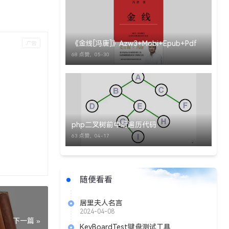
《金线[冯唐]》Azw3+Mobi+Epub+Pdf
68 点赞，
05-30
php二叉树前中后遍历代码
63 点赞，
04-17
随便看看
居里夫人名言
2024-04-08
下一篇 »
KeyBoardTest键盘测试工具