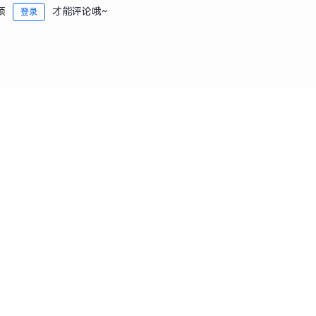
须
才能评论哦~
登录