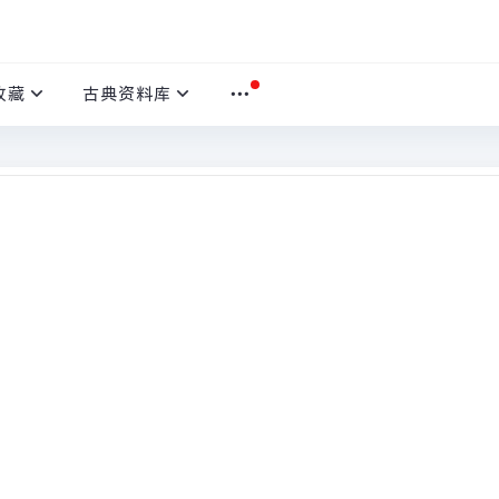
收藏
古典资料库
天扬州初逢席上见赠》）
本文
首页
›
沉舟侧畔千帆过