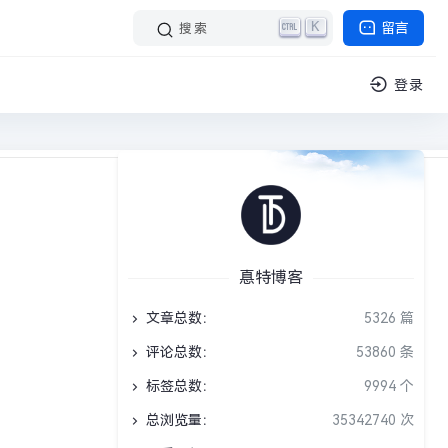
K
留言
搜索
登录
阅读 1 分钟
挑战答题库
›
正文
惪特博客
文章总数：
5326 篇
评论总数：
53860 条
标签总数：
9994 个
总浏览量：
35342740 次