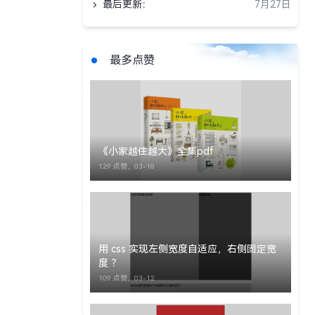
最后更新：
7月27日
最多点赞
《小家越住越大》全集pdf
129 点赞，
03-18
用 css 实现左侧宽度自适应，右侧固定宽
度 ？
109 点赞，
03-12