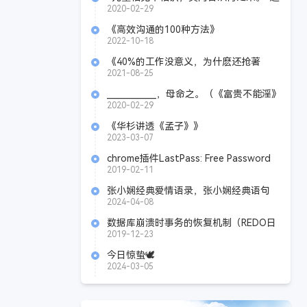
句出自《____________》，作者是
2020-02-29
____________。
《高效沟通的100种方法》
Azw3+Mobi+Epub
2022-10-18
《40%的工作没意义，为什麽还抢著
做？》pdf+mobi+epub
2021-08-25
____________，母命之。（《富贵不能淫》
孟子）
2020-02-29
《华杉讲透《孟子》》
Azw3+Mobi+Epub+Pdf
2023-03-07
chrome插件LastPass: Free Password
Manager4.24
2019-02-11
张小娴经典爱情语录，张小娴经典语句
2024-04-08
数据库崩溃时事务的恢复机制（REDO日
志和UNDO日志）?
2019-12-23
今日惊蛰🕊
2024-03-05