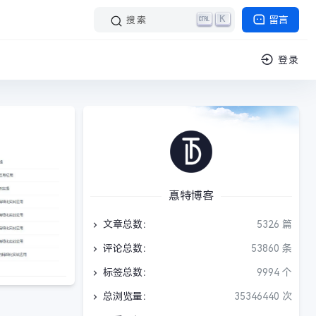
K
留言
搜索
登录
惪特博客
文章总数：
5326 篇
评论总数：
53860 条
标签总数：
9994 个
总浏览量：
35346440 次