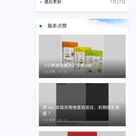
最后更新：
7月27日
最多点赞
《小家越住越大》全集pdf
129 点赞，
03-18
用 css 实现左侧宽度自适应，右侧固定宽
度 ？
109 点赞，
03-12