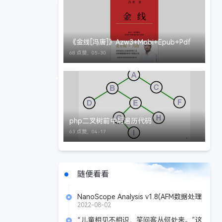
《金线[冯唐]》Azw3+Mobi+Epub+Pdf
68 点赞，
05-30
php二叉树前中后遍历代码
63 点赞，
04-17
随便看看
NanoScope Analysis v1.8(AFM数据处理
软件) 64位 免安装版
2022-08-02
“儿童相见不相识，笑问客从何处来。”这